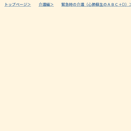
トップページ＞
介護編＞
緊急時の介護（心肺蘇生のＡＢＣ＋D）